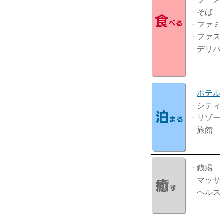
・そば
・ファ
・ファ
・デリ
・
ホテ
・シテ
・リゾ
・旅館
・銭湯
・マッ
・ヘル