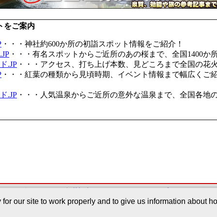
トをご案内
P
・・・神社約600か所の初詣スポット情報をご紹介！
JP
・・・有名スポットからご近所のあの桜まで、全国1400か
.JP
・・・アクセス、打ち上げ本数、見どころまで全国の花
P
・・・紅葉の種類から見頃時期、イベント情報まで幅広くご
.JP
・・・人気温泉からご近所の意外な温泉まで、全国各地
このサービスについて
｜
掲載記事
｜
Webサイトについて
｜
プライバシーポリ
r our site to work properly and to give us information about how
Copyright©2005-2026 Japan Regist