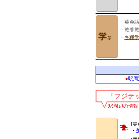
・英会
・教養
・
各種
●
駅周
「フジテ
駅周辺の情報
[美
・