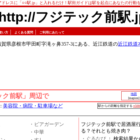
アドレスに「○○駅.jp」と入れるだけ！駅街ガイドは駅を起点にあなたの行動
http://フジテック前駅.j
｜
｜
使い方
よくある質問
ご利用にあたって
賀県彦根市甲田町字滝ヶ鼻357‐3にある、近江鉄道の
近江鉄道
ック前駅」周辺で
地図
[mapion]
:
美容院・病院・駐車場など
駅からの距離を指定する
○50
屋
・ビアガーデン
フジテック前駅で居酒屋
る？それとも焼き肉？
・中華
・ぐるなび
：
検索結果か
メン
・すし