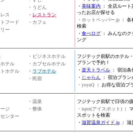
・
美味案内
：
全店ルート
・うどん
ったお店が探せる
ミレス
・
レストラン
・ホットペッパー.jp
：
各
ストフード
・カフェ
検索
バリー
・
食べログ
：
みんなのク
ング
ル
・ビジネスホテル
フジテック前駅のホテル
プランで予約！
ィホテル
・カプセルホテル
・
楽天トラベル
：
宿泊条
ートホテル
・
ラブホテル
・
じゃらん
：
宿泊プラン
・民宿
・yoyaQ
：
お得な宿泊プ
・温泉
フジテック前駅で日頃の
サージ
・整体
・ispot(アイスポット)
：
スポットを検索
スセンター
・
滋賀温泉ガイド.jp
：
滋