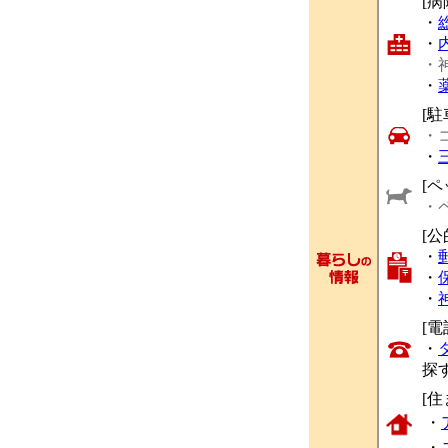
[
・
・
・
・
[駐
・
・
[ペ
・
[公
・
・
・
[
・
探
[
・
・