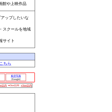
画館や上映作品
プアップしたいな
・スクールを地域
報サイト
こちら
航空写真
[Google]
0m以内
●2km以内
○5km以内