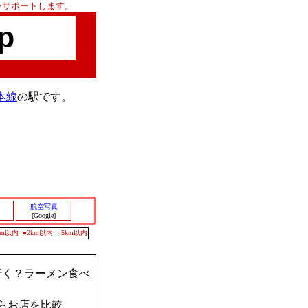
をサポートします。
p
本線
の駅です。
航空写真
[Google]
0m以内
●2km以内
○5km以内
行く？ラーメン食べ
らお店を比較