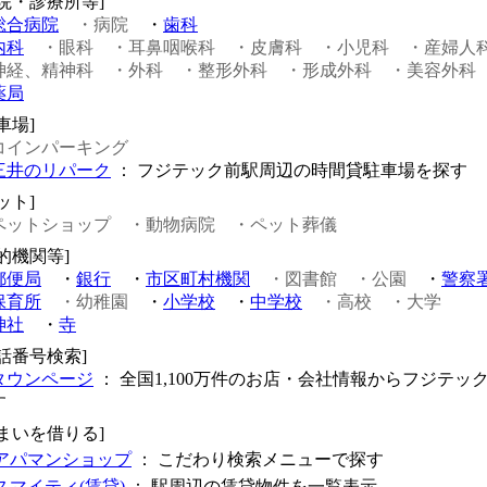
病院・診療所等]
総合病院
・病院
・
歯科
内科
・眼科
・耳鼻咽喉科
・皮膚科
・小児科
・産婦人
神経、精神科
・外科
・整形外科
・形成外科
・美容外科
薬局
車場]
コインパーキング
三井のリパーク
： フジテック前駅周辺の時間貸駐車場を探す
ット]
ペットショップ
・動物病院
・ペット葬儀
的機関等]
郵便局
・
銀行
・
市区町村機関
・図書館
・公園
・
警察
保育所
・幼稚園
・
小学校
・
中学校
・高校
・大学
神社
・
寺
電話番号検索]
タウンページ
： 全国1,100万件のお店・会社情報からフジテッ
す
住まいを借りる]
アパマンショップ
： こだわり検索メニューで探す
スマイティ(賃貸)
： 駅周辺の賃貸物件を一覧表示