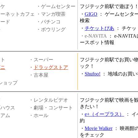
オケ
・ゲームセンター
フジテック前駅で遊ぼう
ターネットカフェ
・マンガ喫茶
・
GIGO
：
ゲームセンタ
検索
ヤード
・パチンコ
・
チケットぴあ
：
チケッ
ル
・ボウリング
・e-NAVITA
：
e-NAVI
ースポット情報
ート
・スーパー
フジテック前駅でお買い
ック！
ビニ
・
ドラッグストア
・
Shufoo!
：
地域のお買い
・古本屋
円ショップ
館
・レンタルビデオ
フジテック前駅で映画を
きたい！
ブハウス
・劇場・コンサート
・
e+（イープラス）
：
イ
ジアム
・ホール
約
・
Movie Walker
：
映画館
をチェック