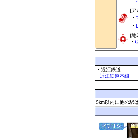
[ア
・
・
[地
・
G
・近江鉄道
近江鉄道本線
5km以内に他の駅