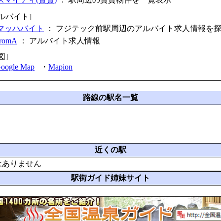
ルバイト]
マッハバイト
： フジテック前駅周辺のアルバイト求人情報を
fromA
：
アルバイト求人情報
図]
oogle Map
・
Mapion
路線の駅名一覧
近くの駅
はありません
駅街ガイド姉妹サイト