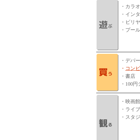
・カラ
・イン
・ビリ
・プー
・デパ
・
コン
・書店
・100
・映画
・ライ
・スタ