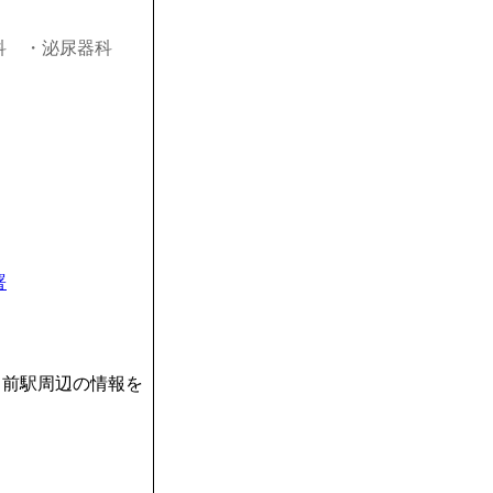
科
・泌尿器科
署
ク前駅周辺の情報を