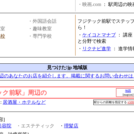
・映画.com
：
駅周辺の映
話
・外国語会話
フジテック前駅でステッ
ら！
教室
・趣味教室
・
ケイコとマナブ
：
講座
学校
・専門学校
と分野で検索
・
リクナビ進学
：
進学情
見つけた!jp 地域版
辺のあなたのお店を紹介します。掲載に関するお問い合わせは
ック前駅」周辺の
地図
[mapion]
:
居酒屋・ホテルなど
駅からの距離を指定する
○50
容]
美容院
・エステティック
・
理髪店